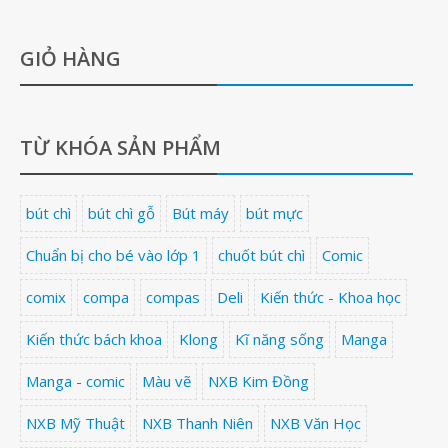
GIỎ HÀNG
TỪ KHÓA SẢN PHẨM
bút chì
bút chì gỗ
Bút máy
bút mực
Chuẩn bị cho bé vào lớp 1
chuốt bút chì
Comic
comix
compa
compas
Deli
Kiến thức - Khoa học
Kiến thức bách khoa
Klong
Kĩ năng sống
Manga
Manga - comic
Màu vẽ
NXB Kim Đồng
NXB Mỹ Thuật
NXB Thanh Niên
NXB Văn Học