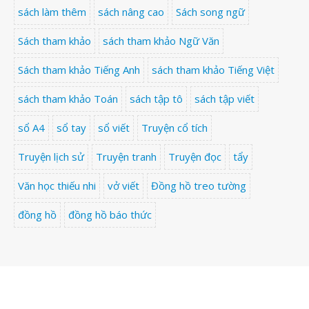
sách làm thêm
sách nâng cao
Sách song ngữ
Sách tham khảo
sách tham khảo Ngữ Văn
Sách tham khảo Tiếng Anh
sách tham khảo Tiếng Việt
sách tham khảo Toán
sách tập tô
sách tập viết
sổ A4
sổ tay
sổ viết
Truyện cổ tích
Truyện lịch sử
Truyện tranh
Truyện đọc
tẩy
Văn học thiếu nhi
vở viết
Đồng hồ treo tường
đồng hồ
đồng hồ báo thức