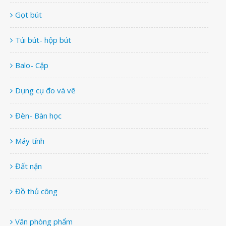
Gọt bút
Túi bút- hộp bút
Balo- Cặp
Dụng cụ đo và vẽ
Đèn- Bàn học
Máy tính
Đất nặn
Đồ thủ công
Văn phòng phẩm