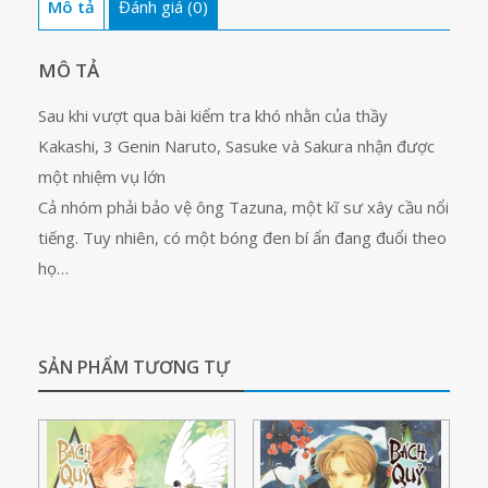
Mô tả
Đánh giá (0)
MÔ TẢ
Sau khi vượt qua bài kiểm tra khó nhằn của thầy
Kakashi, 3 Genin Naruto, Sasuke và Sakura nhận được
một nhiệm vụ lớn
Cả nhóm phải bảo vệ ông Tazuna, một kĩ sư xây cầu nổi
tiếng. Tuy nhiên, có một bóng đen bí ẩn đang đuổi theo
họ…
SẢN PHẨM TƯƠNG TỰ