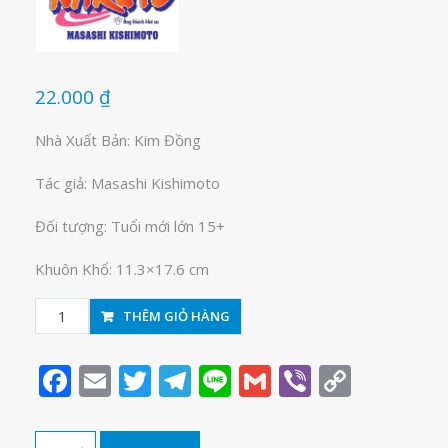
22.000
₫
Nhà Xuất Bản: Kim Đồng
Tác giả: Masashi Kishimoto
Đối tượng: Tuổi mới lớn 15+
Khuôn Khổ: 11.3×17.6 cm
Naruto
THÊM GIỎ HÀNG
tập
2
Facebook
Email
Twitter
Telegram
Line
Gmail
Viber
Copy
số
Link
lượng