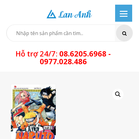
Skip
to
content
SEARCH
Hỗ trợ 24/7:
08.6205.6968 -
0977.028.486