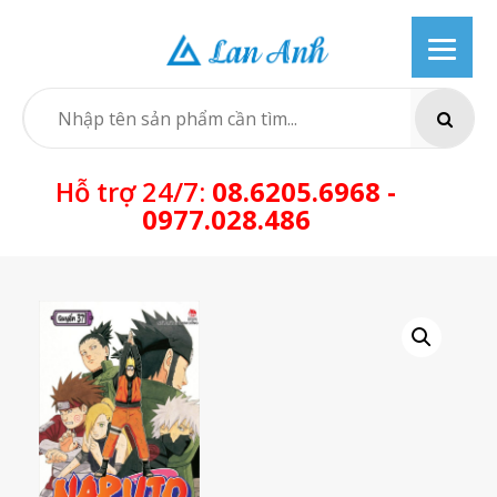
Skip
to
content
SEARCH
Hỗ trợ 24/7:
08.6205.6968 -
0977.028.486