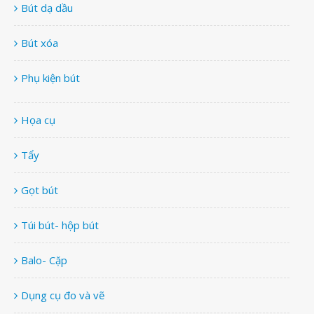
Bút dạ dầu
Bút xóa
Phụ kiện bút
Họa cụ
Tẩy
Gọt bút
Túi bút- hộp bút
Balo- Cặp
Dụng cụ đo và vẽ