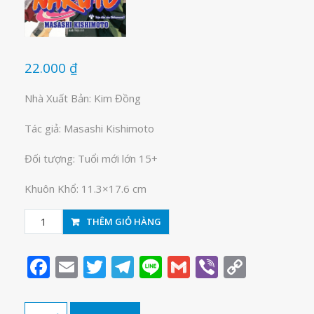
22.000
₫
Nhà Xuất Bản: Kim Đồng
Tác giả: Masashi Kishimoto
Đối tượng: Tuổi mới lớn 15+
Khuôn Khổ: 11.3×17.6 cm
Naruto
THÊM GIỎ HÀNG
tập
37
Facebook
Email
Twitter
Telegram
Line
Gmail
Viber
Copy
số
Link
lượng