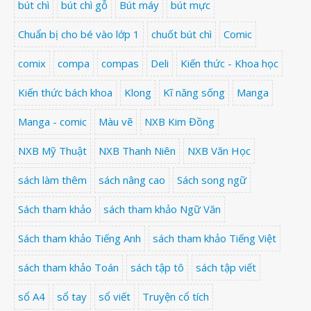
bút chì
bút chì gỗ
Bút máy
bút mực
Chuẩn bị cho bé vào lớp 1
chuốt bút chì
Comic
comix
compa
compas
Deli
Kiến thức - Khoa học
Kiến thức bách khoa
Klong
Kĩ năng sống
Manga
Manga - comic
Màu vẽ
NXB Kim Đồng
NXB Mỹ Thuật
NXB Thanh Niên
NXB Văn Học
sách làm thêm
sách nâng cao
Sách song ngữ
Sách tham khảo
sách tham khảo Ngữ Văn
Sách tham khảo Tiếng Anh
sách tham khảo Tiếng Việt
sách tham khảo Toán
sách tập tô
sách tập viết
sổ A4
sổ tay
sổ viết
Truyện cổ tích