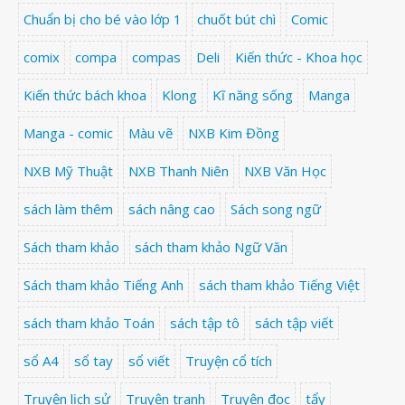
Chuẩn bị cho bé vào lớp 1
chuốt bút chì
Comic
comix
compa
compas
Deli
Kiến thức - Khoa học
Kiến thức bách khoa
Klong
Kĩ năng sống
Manga
Manga - comic
Màu vẽ
NXB Kim Đồng
NXB Mỹ Thuật
NXB Thanh Niên
NXB Văn Học
sách làm thêm
sách nâng cao
Sách song ngữ
Sách tham khảo
sách tham khảo Ngữ Văn
Sách tham khảo Tiếng Anh
sách tham khảo Tiếng Việt
sách tham khảo Toán
sách tập tô
sách tập viết
sổ A4
sổ tay
sổ viết
Truyện cổ tích
Truyện lịch sử
Truyện tranh
Truyện đọc
tẩy