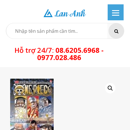
Skip
to
content
SEARCH
Hỗ trợ 24/7:
08.6205.6968 -
0977.028.486