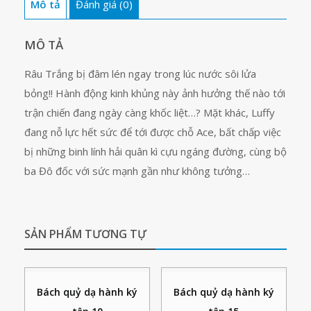
Mô tả
Đánh giá (0)
MÔ TẢ
Râu Trắng bị đâm lén ngay trong lúc nước sôi lửa
bỏng!! Hành động kinh khủng này ảnh hưởng thế nào tới
trận chiến đang ngày càng khốc liệt…? Mặt khác, Luffy
đang nỗ lực hết sức để tới được chỗ Ace, bất chấp việc
bị những binh lính hải quân kì cựu ngáng đường, cùng bộ
ba Đô đốc với sức mạnh gần như không tưởng…
SẢN PHẨM TƯƠNG TỰ
Bách quỷ dạ hành ký
Bách quỷ dạ hành ký