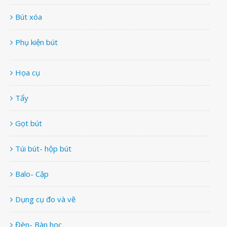
Bút xóa
Phụ kiện bút
Họa cụ
Tẩy
Gọt bút
Túi bút- hộp bút
Balo- Cặp
Dụng cụ đo và vẽ
Đèn- Bàn học