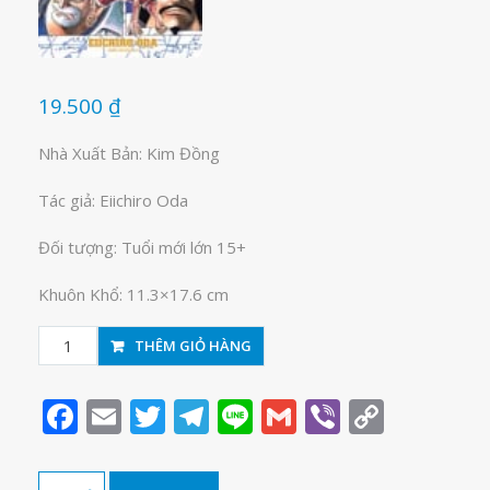
19.500
₫
Nhà Xuất Bản: Kim Đồng
Tác giả: Eiichiro Oda
Đối tượng: Tuổi mới lớn 15+
Khuôn Khổ: 11.3×17.6 cm
One
THÊM GIỎ HÀNG
Piece
tập
Facebook
Email
Twitter
Telegram
Line
Gmail
Viber
Copy
58
Link
số
lượng