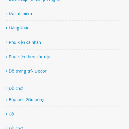
Đồ lưu niệm
Hàng khác
Phụ kiện cá nhân
Phụ kiện theo các dịp
Đồ trang trí- Decor
Đồ chơi
Búp bê- Gấu bông
Cờ
Đồ chơi