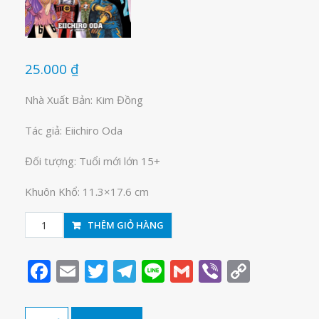
25.000
₫
Nhà Xuất Bản: Kim Đồng
Tác giả: Eiichiro Oda
Đối tượng: Tuổi mới lớn 15+
Khuôn Khổ: 11.3×17.6 cm
One
THÊM GIỎ HÀNG
Piece
tập
Facebook
Email
Twitter
Telegram
Line
Gmail
Viber
Copy
84
Link
số
lượng