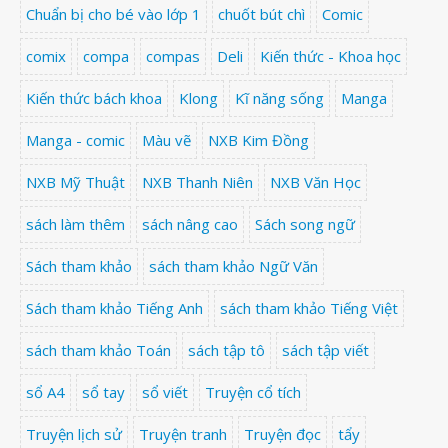
Chuẩn bị cho bé vào lớp 1
chuốt bút chì
Comic
comix
compa
compas
Deli
Kiến thức - Khoa học
Kiến thức bách khoa
Klong
Kĩ năng sống
Manga
Manga - comic
Màu vẽ
NXB Kim Đồng
NXB Mỹ Thuật
NXB Thanh Niên
NXB Văn Học
sách làm thêm
sách nâng cao
Sách song ngữ
Sách tham khảo
sách tham khảo Ngữ Văn
Sách tham khảo Tiếng Anh
sách tham khảo Tiếng Việt
sách tham khảo Toán
sách tập tô
sách tập viết
sổ A4
sổ tay
sổ viết
Truyện cổ tích
Truyện lịch sử
Truyện tranh
Truyện đọc
tẩy