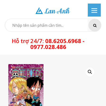
Skip
to
content
SEARCH
Hỗ trợ 24/7:
08.6205.6968 -
0977.028.486