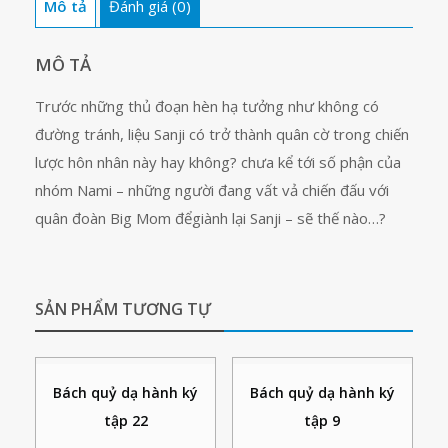
Mô tả
Đánh giá (0)
MÔ TẢ
Trước những thủ đoạn hèn hạ tưởng như không có
đường tránh, liệu Sanji có trở thành quân cờ trong chiến
lược hôn nhân này hay không? chưa kể tới số phận của
nhóm Nami – những người đang vất vả chiến đấu với
quân đoàn Big Mom đểgiành lại Sanji – sẽ thế nào…?
SẢN PHẨM TƯƠNG TỰ
Bách quỷ dạ hành ký
Bách quỷ dạ hành ký
tập 22
tập 9