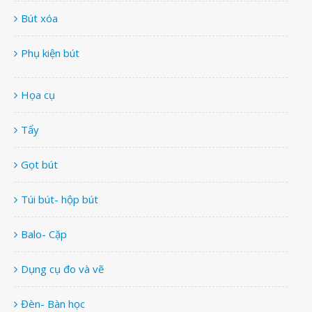
Bút xóa
Phụ kiện bút
Họa cụ
Tẩy
Gọt bút
Túi bút- hộp bút
Balo- Cặp
Dụng cụ đo và vẽ
Đèn- Bàn học