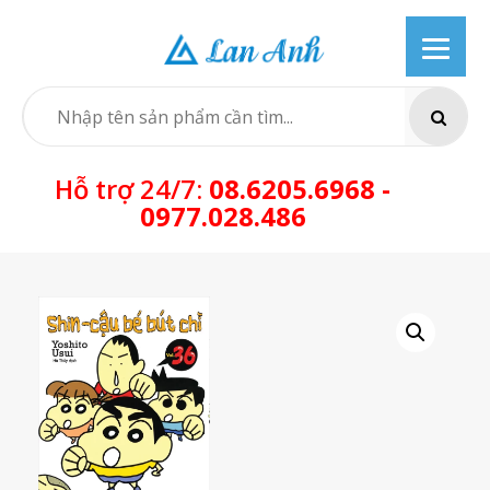
Skip
to
content
SEARCH
Hỗ trợ 24/7:
08.6205.6968 -
0977.028.486