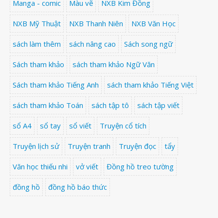
Manga - comic
Màu vẽ
NXB Kim Đồng
NXB Mỹ Thuật
NXB Thanh Niên
NXB Văn Học
sách làm thêm
sách nâng cao
Sách song ngữ
Sách tham khảo
sách tham khảo Ngữ Văn
Sách tham khảo Tiếng Anh
sách tham khảo Tiếng Việt
sách tham khảo Toán
sách tập tô
sách tập viết
sổ A4
sổ tay
sổ viết
Truyện cổ tích
Truyện lịch sử
Truyện tranh
Truyện đọc
tẩy
Văn học thiếu nhi
vở viết
Đồng hồ treo tường
đồng hồ
đồng hồ báo thức