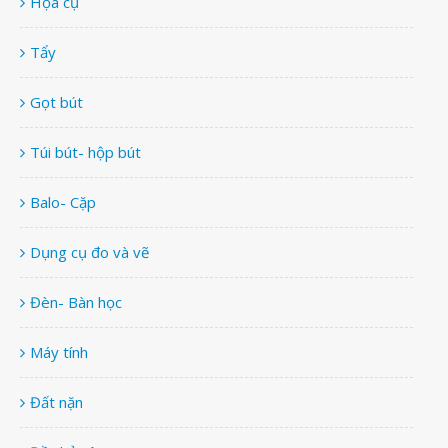
Họa cụ
Tẩy
Gọt bút
Túi bút- hộp bút
Balo- Cặp
Dụng cụ đo và vẽ
Đèn- Bàn học
Máy tính
Đất nặn