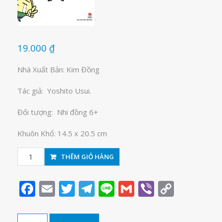
19.000
₫
Nhà Xuất Bản: Kim Đồng
Tác giả: Yoshito Usui.
Đối tượng: Nhi đồng 6+
Khuôn Khổ: 14.5 x 20.5 cm
Shin-
THÊM GIỎ HÀNG
cậu
bé
Facebook
Email
Twitter
Telegram
Line
Gmail
Viber
Copy
bút
Link
chì
tập