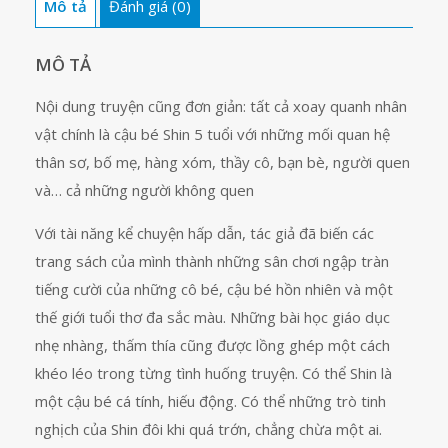
Mô tả
Đánh giá (0)
36
số
lượng
MÔ TẢ
Nội dung truyện cũng đơn giản: tất cả xoay quanh nhân
vật chính là cậu bé Shin 5 tuổi với những mối quan hệ
thân sơ, bố mẹ, hàng xóm, thầy cô, bạn bè, người quen
và… cả những người không quen
Với tài năng kể chuyện hấp dẫn, tác giả đã biến các
trang sách của mình thành những sân chơi ngập tràn
tiếng cười của những cô bé, cậu bé hồn nhiên và một
thế giới tuổi thơ đa sắc màu. Những bài học giáo dục
nhẹ nhàng, thấm thía cũng được lồng ghép một cách
khéo léo trong từng tình huống truyện. Có thể Shin là
một cậu bé cá tính, hiếu động. Có thể những trò tinh
nghịch của Shin đôi khi quá trớn, chẳng chừa một ai.