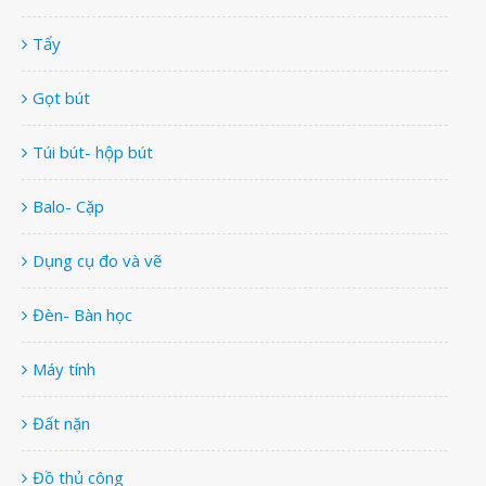
Tẩy
Gọt bút
Túi bút- hộp bút
Balo- Cặp
Dụng cụ đo và vẽ
Đèn- Bàn học
Máy tính
Đất nặn
Đồ thủ công