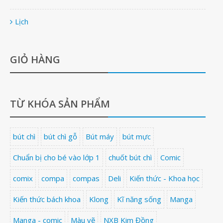
Lịch
GIỎ HÀNG
TỪ KHÓA SẢN PHẨM
bút chì
bút chì gỗ
Bút máy
bút mực
Chuẩn bị cho bé vào lớp 1
chuốt bút chì
Comic
comix
compa
compas
Deli
Kiến thức - Khoa học
Kiến thức bách khoa
Klong
Kĩ năng sống
Manga
Manga - comic
Màu vẽ
NXB Kim Đồng