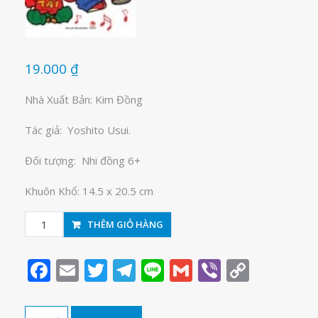
19.000
₫
Nhà Xuất Bản: Kim Đồng
Tác giả: Yoshito Usui.
Đối tượng: Nhi đồng 6+
Khuôn Khổ: 14.5 x 20.5 cm
Shin-
THÊM GIỎ HÀNG
cậu
bé
Facebook
Email
Twitter
Telegram
Line
Gmail
Viber
Copy
bút
Link
chì
tập