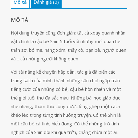
Mô tả
Đánh giá (0)
43
số
lượng
MÔ TẢ
Nội dung truyện cũng đơn giản: tất cả xoay quanh nhân
vật chính là cậu bé Shin 5 tuổi với những mối quan hệ
thân sơ, bố mẹ, hàng xóm, thầy cô, bạn bè, người quen
và… cả những người không quen
Với tài năng kể chuyện hấp dẫn, tác giả đã biến các
trang sách của mình thành những sân chơi ngập tràn
tiếng cười của những cô bé, cậu bé hồn nhiên và một
thế giới tuổi thơ đa sắc màu. Những bài học giáo dục
nhẹ nhàng, thấm thía cũng được lồng ghép một cách
khéo léo trong từng tình huống truyện. Có thể Shin là
một cậu bé cá tính, hiếu động. Có thể những trò tinh
nghịch của Shin đôi khi quá trớn, chẳng chừa một ai.