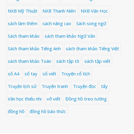
NXB Mỹ Thuật
NXB Thanh Niên
NXB Văn Học
sách làm thêm
sách nâng cao
Sách song ngữ
Sách tham khảo
sách tham khảo Ngữ Văn
Sách tham khảo Tiếng Anh
sách tham khảo Tiếng Việt
sách tham khảo Toán
sách tập tô
sách tập viết
sổ A4
sổ tay
sổ viết
Truyện cổ tích
Truyện lịch sử
Truyện tranh
Truyện đọc
tẩy
Văn học thiếu nhi
vở viết
Đồng hồ treo tường
đồng hồ
đồng hồ báo thức