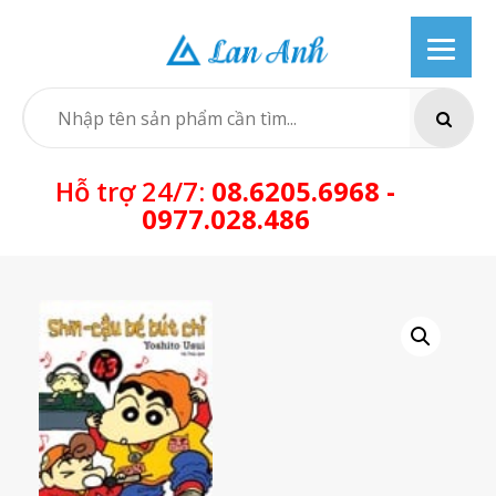
Skip
to
content
SEARCH
Hỗ trợ 24/7:
08.6205.6968 -
0977.028.486