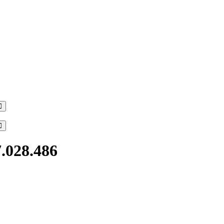
Search
Search
7.028.486