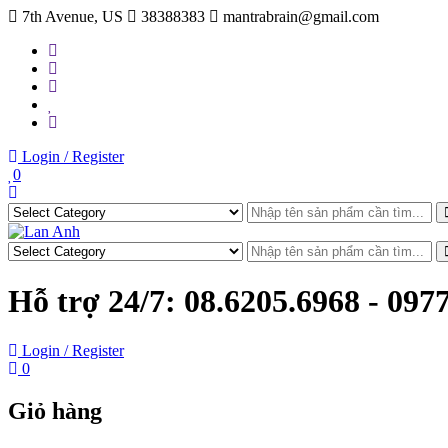
Skip
7th Avenue, US
38388383
mantrabrain@gmail.com
to
content
Login / Register
0
Hỗ trợ 24/7:
08.6205.6968 - 097
Login / Register
0
Giỏ hàng