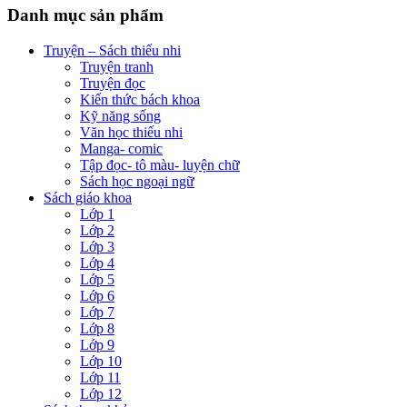
Danh mục sản phẩm
Truyện – Sách thiếu nhi
Truyện tranh
Truyện đọc
Kiến thức bách khoa
Kỹ năng sống
Văn học thiếu nhi
Manga- comic
Tập đọc- tô màu- luyện chữ
Sách học ngoại ngữ
Sách giáo khoa
Lớp 1
Lớp 2
Lớp 3
Lớp 4
Lớp 5
Lớp 6
Lớp 7
Lớp 8
Lớp 9
Lớp 10
Lớp 11
Lớp 12