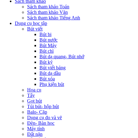
Sách tham khảo
Sách tham khảo Toán
Sách tham khảo Văn
Sách tham khảo Tiếng Anh
Dụng cụ học tập
Bút viết
Bút bi
Bút nước
Bút Máy
Bút chì
Bút dạ quang- Bút nhớ
Bút ký
Bút viết bảng
Bút dạ dầu
Bút xóa
Phụ kiện bút
Họa cụ
Tẩy
Gọt bút
Túi bút- hộp bút
Balo- Cặp
Dụng cụ đo và vẽ
Đèn- Bàn học
Máy tính
Đất nặn