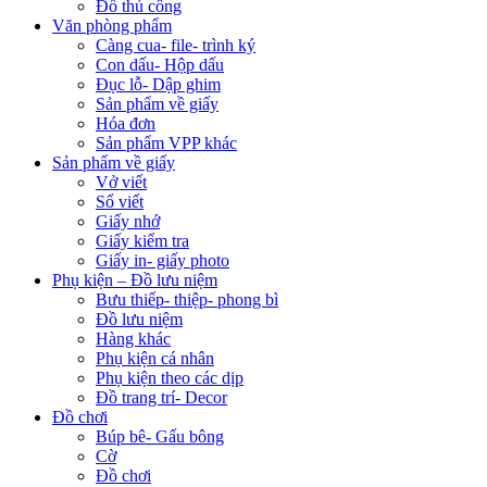
Đồ thủ công
Văn phòng phẩm
Càng cua- file- trình ký
Con dấu- Hộp dấu
Đục lỗ- Dập ghim
Sản phẩm về giấy
Hóa đơn
Sản phẩm VPP khác
Sản phẩm về giấy
Vở viết
Sổ viết
Giấy nhớ
Giấy kiểm tra
Giấy in- giấy photo
Phụ kiện – Đồ lưu niệm
Bưu thiếp- thiệp- phong bì
Đồ lưu niệm
Hàng khác
Phụ kiện cá nhân
Phụ kiện theo các dịp
Đồ trang trí- Decor
Đồ chơi
Búp bê- Gấu bông
Cờ
Đồ chơi