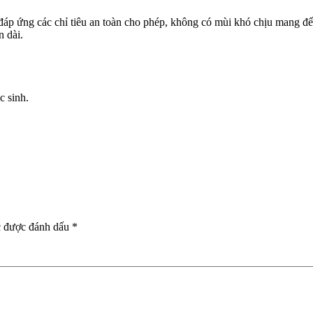
áp ứng các chỉ tiêu an toàn cho phép, không có mùi khó chịu mang đế
n dài.
c sinh.
c được đánh dấu
*