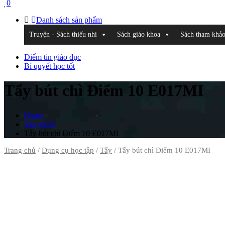
0
Danh sách sản phẩm
Truyện - Sách thiếu nhi
Sách giáo khoa
Sách tham khả
Điểm tin giáo dục
Bí quyết học tốt
Tẩy bút chì Điểm 10 E017MI
Home
Sản phẩm
Tẩy bút chì Điểm 10 E017MI
Trang chủ
/
Dụng cụ học tập
/
Tẩy
/ Tẩy bút chì Điểm 10 E017MI