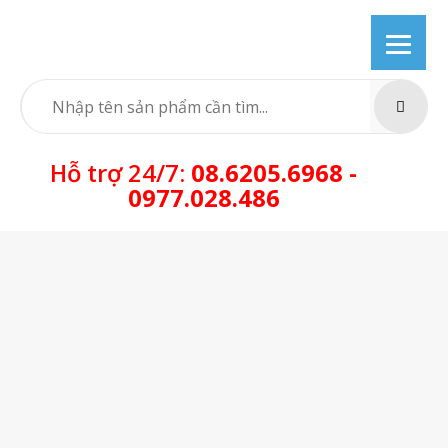
Skip
to
content
SEARC
Hỗ trợ 24/7:
08.6205.6968 -
0977.028.486