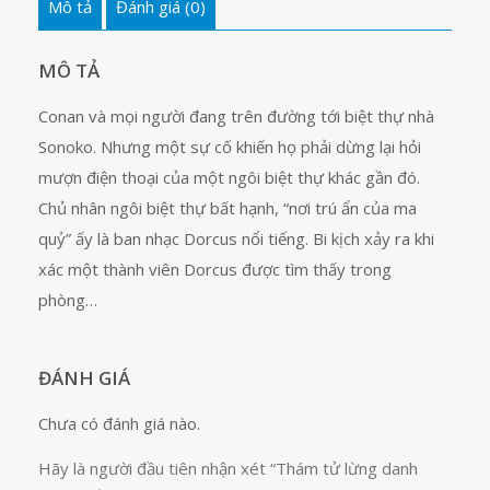
Mô tả
Đánh giá (0)
51
số
lượng
MÔ TẢ
Conan và mọi người đang trên đường tới biệt thự nhà
Sonoko. Nhưng một sự cố khiến họ phải dừng lại hỏi
mượn điện thoại của một ngôi biệt thự khác gần đó.
Chủ nhân ngôi biệt thự bất hạnh, “nơi trú ẩn của ma
quỷ” ấy là ban nhạc Dorcus nổi tiếng. Bi kịch xảy ra khi
xác một thành viên Dorcus được tìm thấy trong
phòng…
ĐÁNH GIÁ
Chưa có đánh giá nào.
Hãy là người đầu tiên nhận xét “Thám tử lừng danh