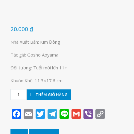
20.000
₫
Nhà Xuất Bản: Kim Đồng
Tác giả: Gosho Aoyama
Đối tượng: Tuổi mới lớn 11+
Khuôn Khổ: 11.3×17.6 cm
Thám
THÊM GIỎ HÀNG
tử
lừng
Facebook
Email
Twitter
Telegram
Line
Gmail
Viber
Copy
danh
Link
Conan
tập