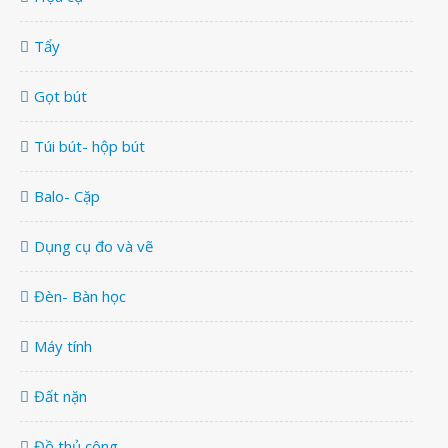
Tẩy
Gọt bút
Túi bút- hộp bút
Balo- Cặp
Dụng cụ đo và vẽ
Đèn- Bàn học
Máy tính
Đất nặn
Đồ thủ công