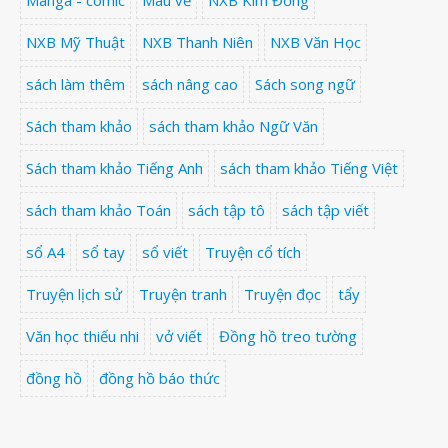
Manga - comic
Màu vẽ
NXB Kim Đồng
NXB Mỹ Thuật
NXB Thanh Niên
NXB Văn Học
sách làm thêm
sách nâng cao
Sách song ngữ
Sách tham khảo
sách tham khảo Ngữ Văn
Sách tham khảo Tiếng Anh
sách tham khảo Tiếng Việt
sách tham khảo Toán
sách tập tô
sách tập viết
sổ A4
sổ tay
sổ viết
Truyện cổ tích
Truyện lịch sử
Truyện tranh
Truyện đọc
tẩy
Văn học thiếu nhi
vở viết
Đồng hồ treo tường
đồng hồ
đồng hồ báo thức