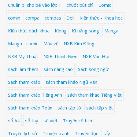
Chuẩn bị cho bé vào lớp 1
chuốt bút chì
Comic
comix
compa
compas
Deli
Kiến thức - Khoa học
Kiến thức bách khoa
Klong
Kĩ năng sống
Manga
Manga - comic
Màu vẽ
NXB Kim Đồng
NXB Mỹ Thuật
NXB Thanh Niên
NXB Văn Học
sách làm thêm
sách nâng cao
Sách song ngữ
Sách tham khảo
sách tham khảo Ngữ Văn
Sách tham khảo Tiếng Anh
sách tham khảo Tiếng Việt
sách tham khảo Toán
sách tập tô
sách tập viết
sổ A4
sổ tay
sổ viết
Truyện cổ tích
Truyện lịch sử
Truyện tranh
Truyện đọc
tẩy