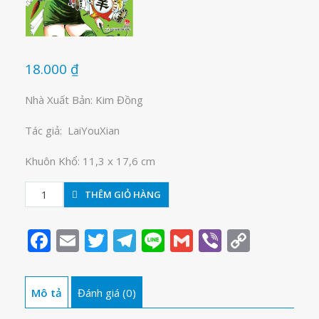
18.000
₫
Nhà Xuất Bản: Kim Đồng
Tác giả: LaiYouXian
Khuôn Khổ: 11,3 x 17,6 cm
Tiểu
THÊM GIỎ HÀNG
hòa
thượng
Facebook
Email
Twitter
Telegram
Line
Gmail
Viber
Copy
tập
Link
6
số
Mô tả
Đánh giá (0)
lượng