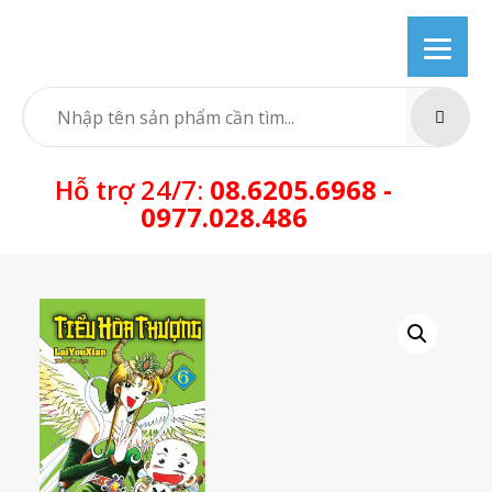
Skip
to
content
SEARC
Hỗ trợ 24/7:
08.6205.6968 -
0977.028.486