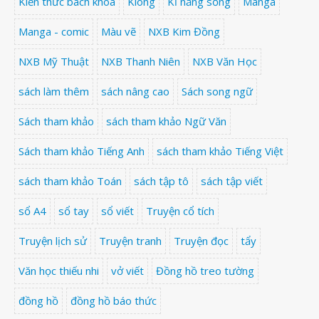
Kiến thức bách khoa
Klong
Kĩ năng sống
Manga
Manga - comic
Màu vẽ
NXB Kim Đồng
NXB Mỹ Thuật
NXB Thanh Niên
NXB Văn Học
sách làm thêm
sách nâng cao
Sách song ngữ
Sách tham khảo
sách tham khảo Ngữ Văn
Sách tham khảo Tiếng Anh
sách tham khảo Tiếng Việt
sách tham khảo Toán
sách tập tô
sách tập viết
sổ A4
sổ tay
sổ viết
Truyện cổ tích
Truyện lịch sử
Truyện tranh
Truyện đọc
tẩy
Văn học thiếu nhi
vở viết
Đồng hồ treo tường
đồng hồ
đồng hồ báo thức