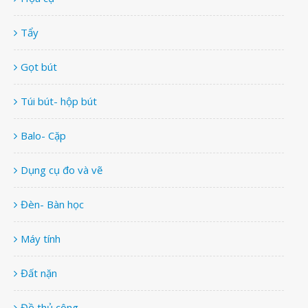
Tẩy
Gọt bút
Túi bút- hộp bút
Balo- Cặp
Dụng cụ đo và vẽ
Đèn- Bàn học
Máy tính
Đất nặn
Đồ thủ công