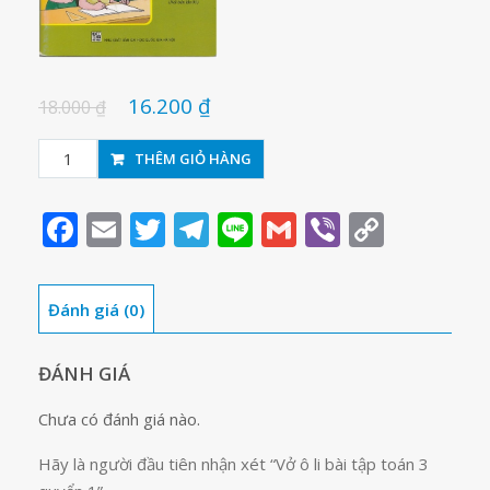
16.200
₫
18.000
₫
Vở
THÊM GIỎ HÀNG
ô
li
Facebook
Email
Twitter
Telegram
Line
Gmail
Viber
Copy
bài
Link
tập
toán
Đánh giá (0)
3
quyển
1
ĐÁNH GIÁ
số
Chưa có đánh giá nào.
lượng
Hãy là người đầu tiên nhận xét “Vở ô li bài tập toán 3