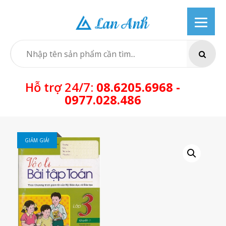
Skip
to
content
SEARCH
Hỗ trợ 24/7:
08.6205.6968 -
0977.028.486
GIẢM GIÁ!