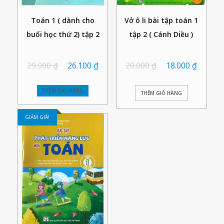
Toán 1 ( dành cho
Vở ô li bài tập toán 1
buổi học thứ 2) tập 2
tập 2 ( Cánh Diều )
29.000
₫
26.100
₫
20.000
₫
18.000
₫
THÊM GIỎ HÀNG
THÊM GIỎ HÀNG
GIẢM GIÁ!