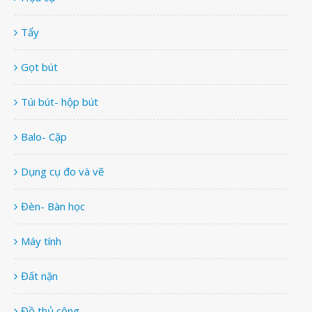
Tẩy
Gọt bút
Túi bút- hộp bút
Balo- Cặp
Dụng cụ đo và vẽ
Đèn- Bàn học
Máy tính
Đất nặn
Đồ thủ công