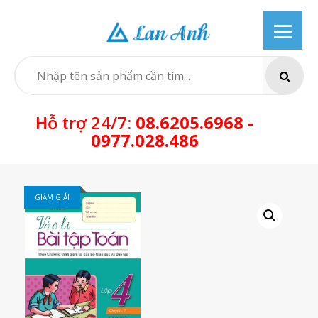
Skip
to
content
SEARCH
Hỗ trợ 24/7:
08.6205.6968 -
0977.028.486
GIẢM GIÁ!