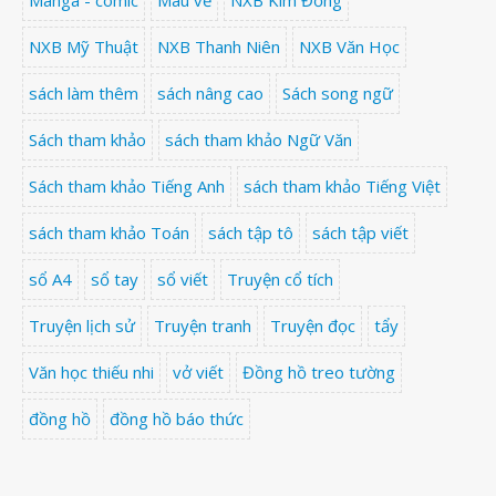
Manga - comic
Màu vẽ
NXB Kim Đồng
NXB Mỹ Thuật
NXB Thanh Niên
NXB Văn Học
sách làm thêm
sách nâng cao
Sách song ngữ
Sách tham khảo
sách tham khảo Ngữ Văn
Sách tham khảo Tiếng Anh
sách tham khảo Tiếng Việt
sách tham khảo Toán
sách tập tô
sách tập viết
sổ A4
sổ tay
sổ viết
Truyện cổ tích
Truyện lịch sử
Truyện tranh
Truyện đọc
tẩy
Văn học thiếu nhi
vở viết
Đồng hồ treo tường
đồng hồ
đồng hồ báo thức