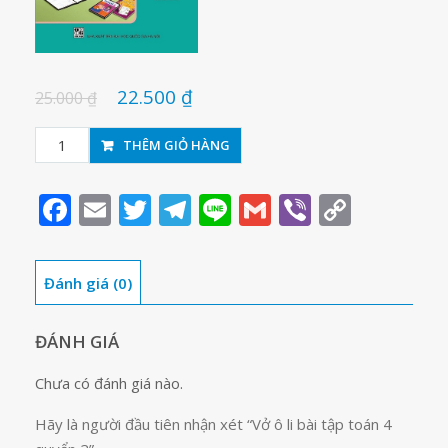
22.500
₫
25.000
₫
Vở
THÊM GIỎ HÀNG
ô
li
Facebook
Email
Twitter
Telegram
Line
Gmail
Viber
Copy
bài
Link
tập
toán
Đánh giá (0)
4
quyển
2
ĐÁNH GIÁ
số
Chưa có đánh giá nào.
lượng
Hãy là người đầu tiên nhận xét “Vở ô li bài tập toán 4