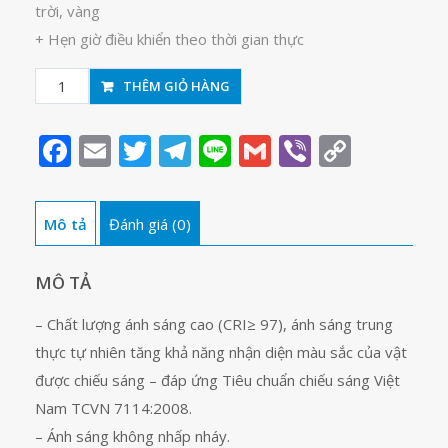
trời, vàng
+ Hẹn giờ điều khiển theo thời gian thực
Đèn
THÊM GIỎ HÀNG
học
chống
Facebook
Email
Twitter
Telegram
Line
Gmail
Viber
Copy
cận
Link
Rạng
Đông
Mô tả
Đánh giá (0)
RL-
68
số
MÔ TẢ
lượng
– Chất lượng ánh sáng cao (CRI≥ 97), ánh sáng trung
thực tự nhiên tăng khả năng nhận diện màu sắc của vật
được chiếu sáng – đáp ứng Tiêu chuẩn chiếu sáng Việt
Nam TCVN 7114:2008.
– Ánh sáng không nhấp nháy.