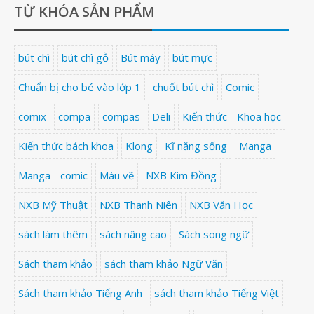
TỪ KHÓA SẢN PHẨM
bút chì
bút chì gỗ
Bút máy
bút mực
Chuẩn bị cho bé vào lớp 1
chuốt bút chì
Comic
comix
compa
compas
Deli
Kiến thức - Khoa học
Kiến thức bách khoa
Klong
Kĩ năng sống
Manga
Manga - comic
Màu vẽ
NXB Kim Đồng
NXB Mỹ Thuật
NXB Thanh Niên
NXB Văn Học
sách làm thêm
sách nâng cao
Sách song ngữ
Sách tham khảo
sách tham khảo Ngữ Văn
Sách tham khảo Tiếng Anh
sách tham khảo Tiếng Việt