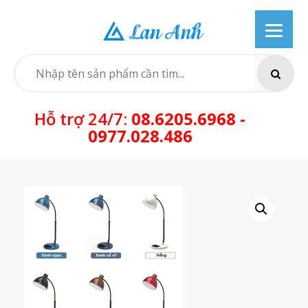
Skip
to
content
SEARCH
Hỗ trợ 24/7:
08.6205.6968 -
0977.028.486