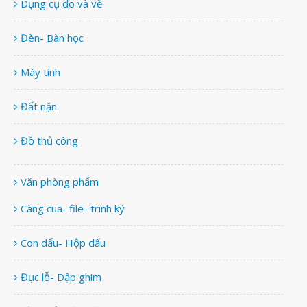
Dụng cụ đo và vẽ
Đèn- Bàn học
Máy tính
Đất nặn
Đồ thủ công
Văn phòng phẩm
Càng cua- file- trình ký
Con dấu- Hộp dấu
Đục lỗ- Dập ghim