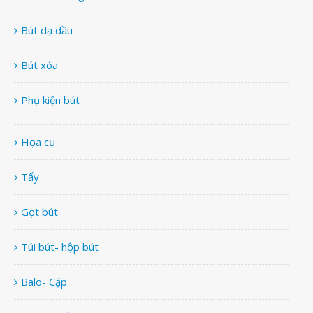
Bút dạ dầu
Bút xóa
Phụ kiện bút
Họa cụ
Tẩy
Gọt bút
Túi bút- hộp bút
Balo- Cặp