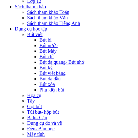
Lớp 12
Sách tham khảo
Sách tham khảo Toán
Sách tham khảo Văn
Sách tham khảo Tiếng Anh
Dụng cụ học tập
Bút viết
Bút bi
Bút nước
Bút Máy
Bút chì
Bút dạ quang- Bút nhớ
Bút ký
Bút viết bảng
Bút dạ dầu
Bút xóa
Phụ kiện bút
Họa cụ
Tẩy
Gọt bút
Túi bút- hộp bút
Balo- Cặp
Dụng cụ đo và vẽ
Đèn- Bàn học
Máy tính