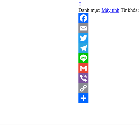
số
Danh mục:
Máy tính
Từ khóa:
lượng
Facebook
Email
Twitter
Telegram
Line
Gmail
Viber
Copy
Link
Share