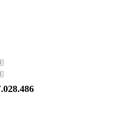
Search
Search
7.028.486