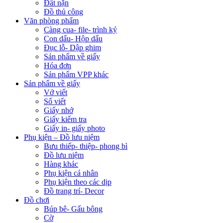
Đất nặn
Đồ thủ công
Văn phòng phẩm
Càng cua- file- trình ký
Con dấu- Hộp dấu
Đục lỗ- Dập ghim
Sản phẩm về giấy
Hóa đơn
Sản phẩm VPP khác
Sản phẩm về giấy
Vở viết
Sổ viết
Giấy nhớ
Giấy kiểm tra
Giấy in- giấy photo
Phụ kiện – Đồ lưu niệm
Bưu thiếp- thiệp- phong bì
Đồ lưu niệm
Hàng khác
Phụ kiện cá nhân
Phụ kiện theo các dịp
Đồ trang trí- Decor
Đồ chơi
Búp bê- Gấu bông
Cờ