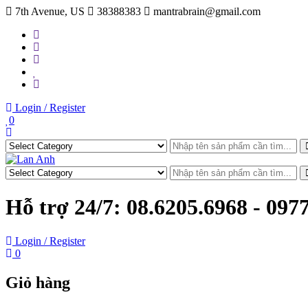
Skip
7th Avenue, US
38388383
mantrabrain@gmail.com
to
content
Login / Register
0
Hỗ trợ 24/7:
08.6205.6968 - 097
Login / Register
0
Giỏ hàng