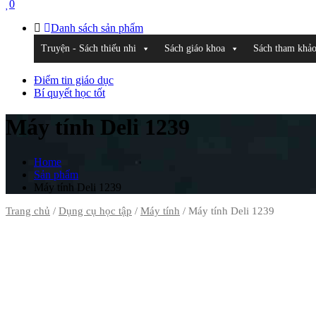
0
Danh sách sản phẩm
Truyện - Sách thiếu nhi
Sách giáo khoa
Sách tham khả
Điểm tin giáo dục
Bí quyết học tốt
Máy tính Deli 1239
Home
Sản phẩm
Máy tính Deli 1239
Trang chủ
/
Dụng cụ học tập
/
Máy tính
/ Máy tính Deli 1239