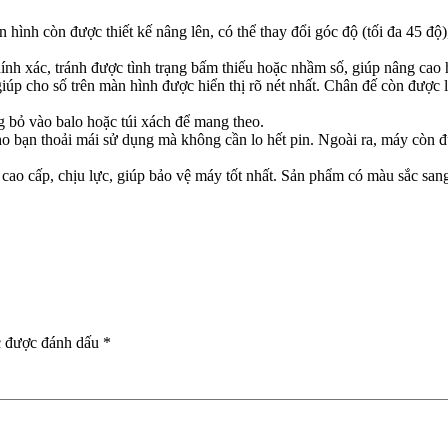
 hình còn được thiết kế nâng lên, có thể thay đổi góc độ (tối đa 45 độ),
ính xác, tránh được tình trạng bấm thiếu hoặc nhầm số, giúp nâng cao 
giúp cho số trên màn hình được hiển thị rõ nét nhất. Chân đế còn đượ
g bỏ vào balo hoặc túi xách để mang theo.
o bạn thoải mái sử dụng mà không cần lo hết pin. Ngoài ra, máy còn đ
 cấp, chịu lực, giúp bảo vệ máy tốt nhất. Sản phẩm có màu sắc sang t
c được đánh dấu
*