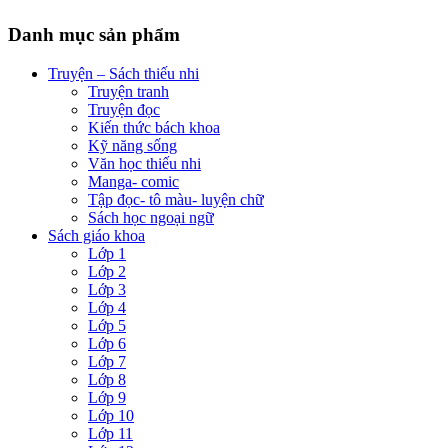
Danh mục sản phẩm
Truyện – Sách thiếu nhi
Truyện tranh
Truyện đọc
Kiến thức bách khoa
Kỹ năng sống
Văn học thiếu nhi
Manga- comic
Tập đọc- tô màu- luyện chữ
Sách học ngoại ngữ
Sách giáo khoa
Lớp 1
Lớp 2
Lớp 3
Lớp 4
Lớp 5
Lớp 6
Lớp 7
Lớp 8
Lớp 9
Lớp 10
Lớp 11