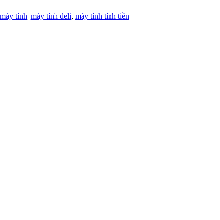
máy tính
,
máy tính deli
,
máy tính tính tiền