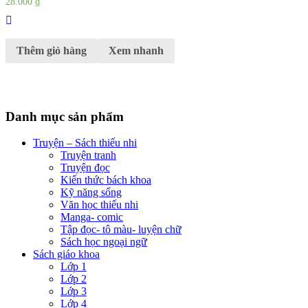
28.000
₫
Thêm giỏ hàng
Xem nhanh
Danh mục sản phẩm
Truyện – Sách thiếu nhi
Truyện tranh
Truyện đọc
Kiến thức bách khoa
Kỹ năng sống
Văn học thiếu nhi
Manga- comic
Tập đọc- tô màu- luyện chữ
Sách học ngoại ngữ
Sách giáo khoa
Lớp 1
Lớp 2
Lớp 3
Lớp 4