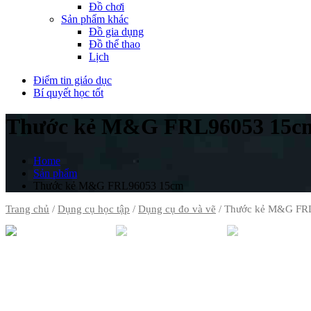
Đồ chơi
Sản phẩm khác
Đồ gia dụng
Đồ thể thao
Lịch
Điểm tin giáo dục
Bí quyết học tốt
Thước kẻ M&G FRL96053 15c
Home
Sản phẩm
Thước kẻ M&G FRL96053 15cm
Trang chủ
/
Dụng cụ học tập
/
Dụng cụ đo và vẽ
/ Thước kẻ M&G FR