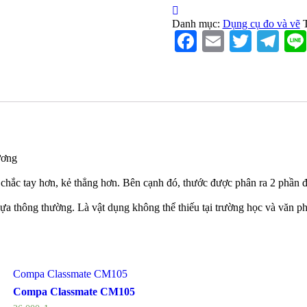
FRL96053
15cm
Danh mục:
Dụng cụ đo và vẽ
số
Facebook
Email
Twitte
Te
lượng
ương
hắc tay hơn, kẻ thẳng hơn. Bên cạnh đó, thước được phân ra 2 phần đ
nhựa thông thường. Là vật dụng không thể thiếu tại trường học và văn p
Compa Classmate CM105
Compa Classmate CM105