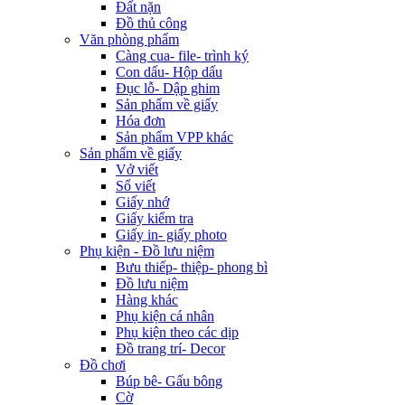
Đất nặn
Đồ thủ công
Văn phòng phẩm
Càng cua- file- trình ký
Con dấu- Hộp dấu
Đục lỗ- Dập ghim
Sản phẩm về giấy
Hóa đơn
Sản phẩm VPP khác
Sản phẩm về giấy
Vở viết
Sổ viết
Giấy nhớ
Giấy kiểm tra
Giấy in- giấy photo
Phụ kiện - Đồ lưu niệm
Bưu thiếp- thiệp- phong bì
Đồ lưu niệm
Hàng khác
Phụ kiện cá nhân
Phụ kiện theo các dịp
Đồ trang trí- Decor
Đồ chơi
Búp bê- Gấu bông
Cờ