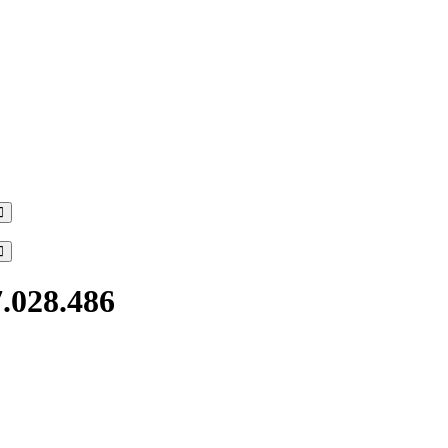
Search
Search
7.028.486