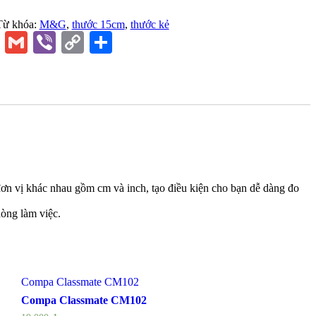
Từ khóa:
M&G
,
thước 15cm
,
thước kẻ
r
legram
Line
Gmail
Viber
Copy
Share
Link
ơn vị khác nhau gồm cm và inch, tạo điều kiện cho bạn dễ dàng đo
hòng làm việc.
Compa Classmate CM102
Compa Classmate CM102