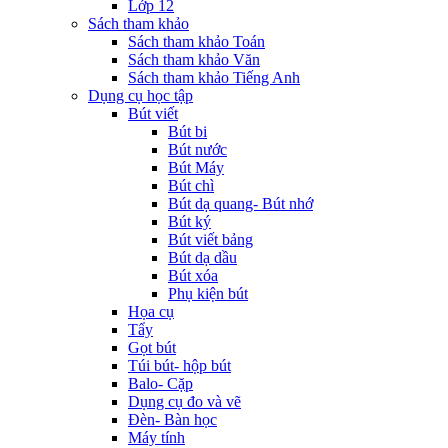
Lớp 12
Sách tham khảo
Sách tham khảo Toán
Sách tham khảo Văn
Sách tham khảo Tiếng Anh
Dụng cụ học tập
Bút viết
Bút bi
Bút nước
Bút Máy
Bút chì
Bút dạ quang- Bút nhớ
Bút ký
Bút viết bảng
Bút dạ dầu
Bút xóa
Phụ kiện bút
Họa cụ
Tẩy
Gọt bút
Túi bút- hộp bút
Balo- Cặp
Dụng cụ đo và vẽ
Đèn- Bàn học
Máy tính