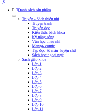
0
Danh sách sản phẩm
Truyện - Sách thiếu nhi
Truyện tranh
Truyện đọc
Kiến thức bách khoa
Kỹ năng sống
Văn học thiếu nhi
Manga- comic
Tập đọc- tô màu- luyện chữ
Sách học ngoại ngữ
Sách giáo khoa
Lớp 1
Lớp 2
Lớp 3
Lớp 4
Lớp 5
Lớp 6
Lớp 7
Lớp 8
Lớp 9
Lớp 10
Lớp 11