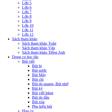
Lớp 5
Lớp 6
Lớp 7
Lớp 8
Lớp 9
Lớp 10
Lớp 11
Lớp 12
Sách tham khảo
Sách tham khảo Toán
Sách tham khảo Văn
Sách tham khảo Tiếng Anh
Dụng cụ học tập
Bút viết
Bút bi
Bút nước
Bút Máy
Bút chì
Bút dạ quang- Bút nhớ
Bút ký
Bút viết bảng
Bút dạ dầu
Bút xóa
Phụ kiện bút
Họa cụ