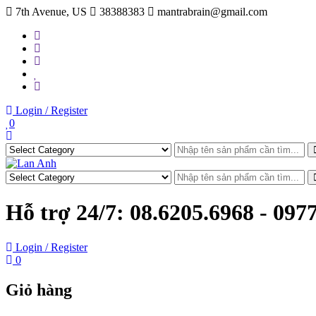
Skip
7th Avenue, US
38388383
mantrabrain@gmail.com
to
content
Login / Register
0
Hỗ trợ 24/7:
08.6205.6968 - 097
Login / Register
0
Giỏ hàng